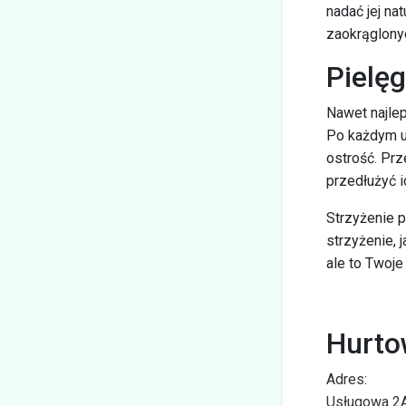
nadać jej na
zaokrąglonyc
Pielęg
Nawet najlep
Po każdym uż
ostrość. Prz
przedłużyć i
Strzyżenie p
strzyżenie, 
ale to Twoje
Hurto
Adres:
Usługowa 2A