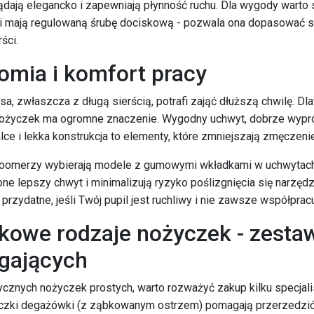
ądają elegancko i zapewniają płynność ruchu. Dla wygody warto 
i mają regulowaną śrubę dociskową - pozwala ona dopasować si
ści.
omia i komfort pracy
sa, zwłaszcza z długą sierścią, potrafi zająć dłuższą chwilę. Dl
ożyczek ma ogromne znaczenie. Wygodny uchwyt, dobrze wypr
lce i lekka konstrukcja to elementy, które zmniejszają zmęczenie
roomerzy wybierają modele z gumowymi wkładkami w uchwytach
ne lepszy chwyt i minimalizują ryzyko poślizgnięcia się narzędz
przydatne, jeśli Twój pupil jest ruchliwy i nie zawsze współpracu
kowe rodzaje nożyczek - zestaw
gających
ycznych nożyczek prostych, warto rozważyć zakup kilku specjal
czki degażówki (z ząbkowanym ostrzem) pomagają przerzedzić 