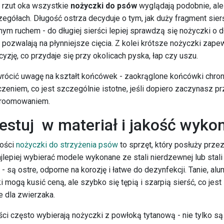
 rzut oka wszystkie
nożyczki do psów
wyglądają podobnie, ale
egółach. Długość ostrza decyduje o tym, jak duży fragment sie
nym ruchem - do długiej sierści lepiej sprawdzą się nożyczki o
e pozwalają na płynniejsze cięcia. Z kolei krótsze nożyczki zape
yzję, co przydaje się przy okolicach pyska, łap czy uszu.
wrócić uwagę na kształt końcówek - zaokrąglone końcówki chron
zeniem, co jest szczególnie istotne, jeśli dopiero zaczynasz p
roomowaniem.
estuj w materiał i jakość wyko
kości
nożyczki do strzyżenia psów
to sprzęt, który posłuży prze
lepiej wybierać modele wykonane ze stali nierdzewnej lub stali
j - są ostre, odporne na korozję i łatwe do dezynfekcji. Tanie, al
 mogą kusić ceną, ale szybko się tępią i szarpią sierść, co jest
 dla zwierzaka.
ści często wybierają nożyczki z powłoką tytanową - nie tylko są