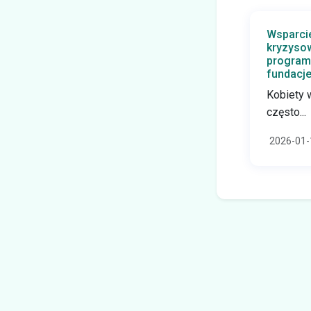
Wsparcie
kryzysow
program
fundacje
Kobiety 
często...
2026-01-