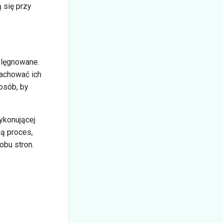
 się przy
ielęgnowane.
zachować ich
osób, by
ykonującej
ą proces,
obu stron.