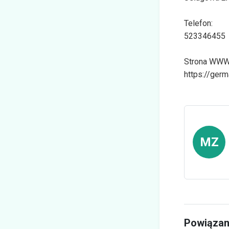
Telefon:
523346455
Strona WWW
https://germ
MZ
Powiązan