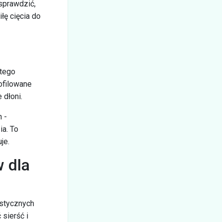
sprawdzić,
łę cięcia do
atego
ofilowane
 dłoni.
 -
ia. To
je.
 dla
istycznych
sierść i