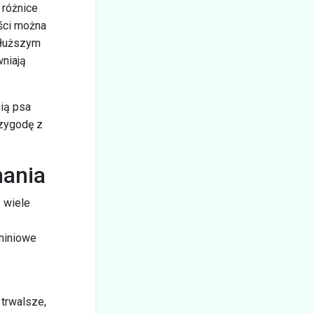
 różnice
rści można
 dłuższym
wniają
ią psa
rzygodę z
nania
z wiele
uminiowe
 trwalsze,