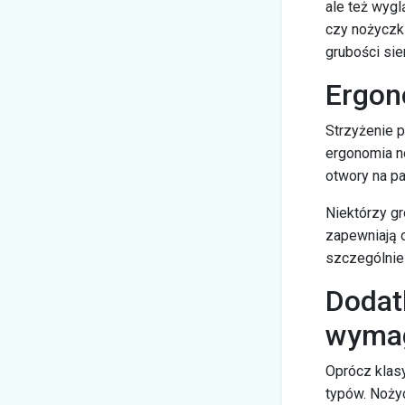
ale też wygl
czy nożyczk
grubości sier
Ergon
Strzyżenie p
ergonomia n
otwory na pa
Niektórzy g
zapewniają o
szczególnie 
Dodat
wyma
Oprócz klas
typów. Noży