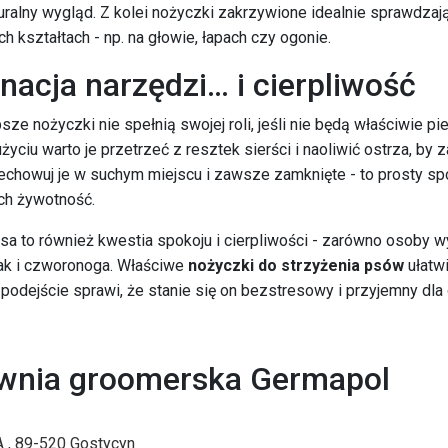
turalny wygląd. Z kolei nożyczki zakrzywione idealnie sprawdzają
h kształtach - np. na głowie, łapach czy ogonie.
nacja narzędzi… i cierpliwość
sze nożyczki nie spełnią swojej roli, jeśli nie będą właściwie p
yciu warto je przetrzeć z resztek sierści i naoliwić ostrza, by 
echowuj je w suchym miejscu i zawsze zamknięte - to prosty sp
ch żywotność.
sa to również kwestia spokoju i cierpliwości - zarówno osoby w
jak i czworonoga. Właściwe
nożyczki do strzyżenia psów
ułatwi
 podejście sprawi, że stanie się on bezstresowy i przyjemny dla 
wnia groomerska Germapol
 , 89-520 Gostycyn