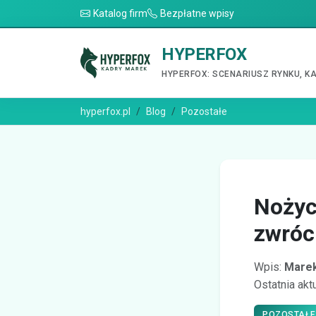
Katalog firm
Bezpłatne wpisy
HYPERFOX
HYPERFOX: SCENARIUSZ RYNKU, K
hyperfox.pl
Blog
Pozostałe
Nożyc
zwróc
Wpis:
Marek
Ostatnia akt
POZOSTAŁE