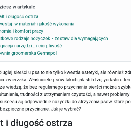
ziesz w artykule
ałt i długość ostrza
westuj w materiał i jakość wykonania
nomia i komfort pracy
tkowe rodzaje nożyczek - zestaw dla wymagających
ęgnacja narzędzi… i cierpliwość
ownia groomerska Germapol
ługiej sierści u psa to nie tylko kwestia estetyki, ale również zd
 zwierzaka. Właściciele psów takich jak shih tzu, yorkshire terr
rze wiedzą, że bez regularnego przycinania sierści można szyb
ołtunienia, trudności z utrzymaniem czystości, a nawet problemy
sukcesu są odpowiednie nożyczki do strzyżenia psów, które po
 bezpieczne przycinanie. Jak je wybrać?
t i długość ostrza