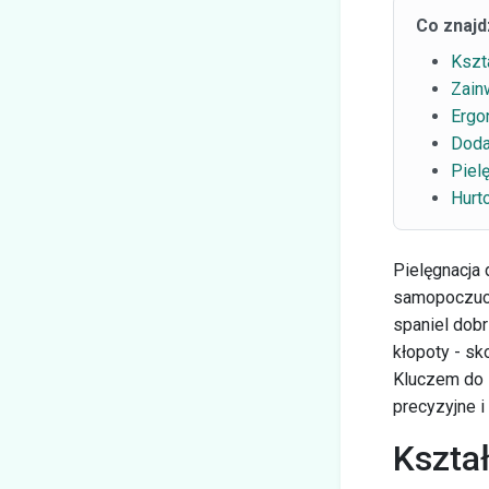
Co znajd
Kszt
Zain
Ergo
Doda
Piel
Hurt
Pielęgnacja d
samopoczucia
spaniel dob
kłopoty - sk
Kluczem do 
precyzyjne i
Kształ