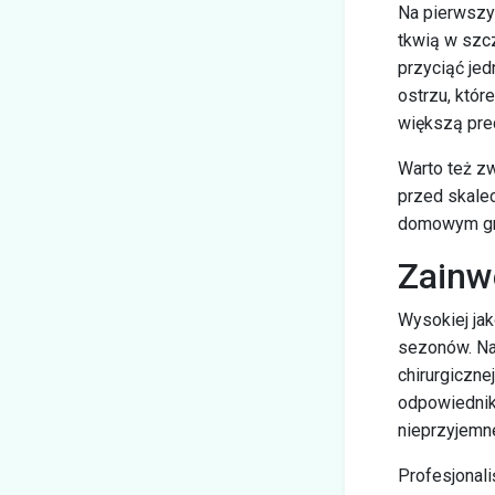
Na pierwszy
tkwią w szcz
przyciąć jed
ostrzu, któr
większą prec
Warto też z
przed skalec
domowym g
Zainw
Wysokiej ja
sezonów. Naj
chirurgiczne
odpowiedniki
nieprzyjemne
Profesjonali