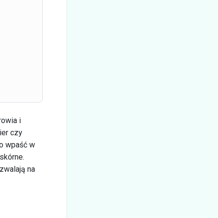
rowia i
ier czy
ko wpaść w
 skórne.
zwalają na