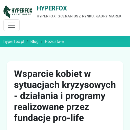
HYPERFOX
HYPERFOX: SCENARIUSZ RYNKU, KADRY MAREK
hyperfox.pl
Blog
Pozostałe
Wsparcie kobiet w
sytuacjach kryzysowych
- działania i programy
realizowane przez
fundacje pro-life