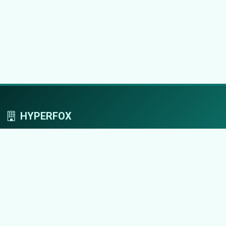
HYPERFOX
Tworzymy przestrzeń, w której marki grają
pierwszoplanowe role.
Nawigacja
Strona główna
Zaloguj się