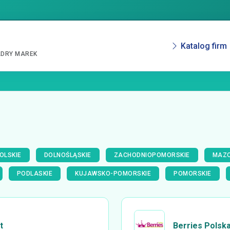
Katalog firm
ADRY MAREK
OLSKIE
DOLNOŚLĄSKIE
ZACHODNIOPOMORSKIE
MAZO
PODLASKIE
KUJAWSKO-POMORSKIE
POMORSKIE
t
Berries Polsk