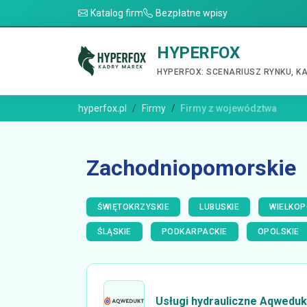
Katalog firm
Bezpłatne wpisy
HYPERFOX
HYPERFOX: SCENARIUSZ RYNKU, K
hyperfox.pl
Firmy
Firmy z województwa
Zachodniopomorskie
ŚWIĘTOKRZYSKIE
LUBUSKIE
WIELKOP
ŚLĄSKIE
PODKARPACKIE
OPOLSKIE
Usługi hydrauliczne Aqweduk