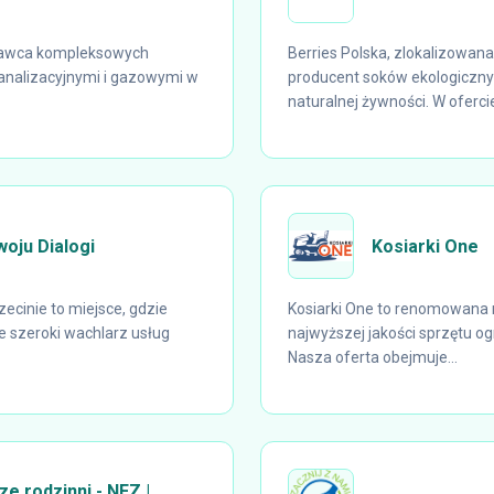
stawca kompleksowych
Berries Polska, zlokalizowa
analizacyjnymi i gazowymi w
producent soków ekologiczny
naturalnej żywności. W ofercie 
oju Dialogi
Kosiarki One
ecinie to miejsce, gdzie
Kosiarki One to renomowana m
e szeroki wachlarz usług
najwyższej jakości sprzętu o
Nasza oferta obejmuje...
e rodzinni - NFZ |