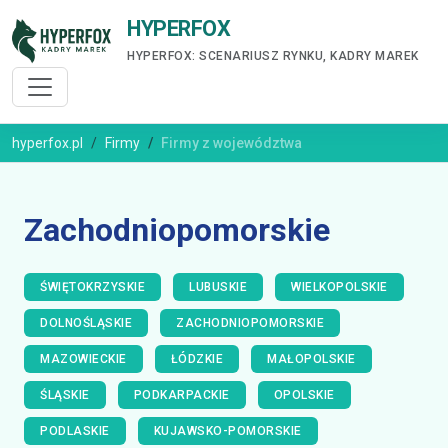
HYPERFOX
HYPERFOX: SCENARIUSZ RYNKU, KADRY MAREK
hyperfox.pl
Firmy
Firmy z województwa
Zachodniopomorskie
ŚWIĘTOKRZYSKIE
LUBUSKIE
WIELKOPOLSKIE
DOLNOŚLĄSKIE
ZACHODNIOPOMORSKIE
MAZOWIECKIE
ŁÓDZKIE
MAŁOPOLSKIE
ŚLĄSKIE
PODKARPACKIE
OPOLSKIE
PODLASKIE
KUJAWSKO-POMORSKIE