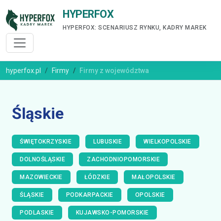
HYPERFOX
HYPERFOX: SCENARIUSZ RYNKU, KADRY MAREK
hyperfox.pl
Firmy
Firmy z województwa
Śląskie
ŚWIĘTOKRZYSKIE
LUBUSKIE
WIELKOPOLSKIE
DOLNOŚLĄSKIE
ZACHODNIOPOMORSKIE
MAZOWIECKIE
ŁÓDZKIE
MAŁOPOLSKIE
ŚLĄSKIE
PODKARPACKIE
OPOLSKIE
PODLASKIE
KUJAWSKO-POMORSKIE