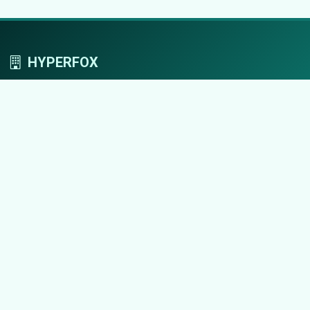
HYPERFOX
Tworzymy przestrzeń, w której marki grają
pierwszoplanowe role.
Nawigacja
Strona główna
Zaloguj się
Dodaj firmę
Przypomnij hasło
Blog