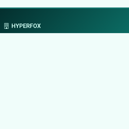
HYPERFOX
Tworzymy przestrzeń, w której marki grają
pierwszoplanowe role.
Nawigacja
Strona główna
Zaloguj się
Dodaj firmę
Przypomnij hasło
Blog