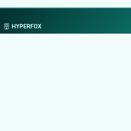
HYPERFOX
Tworzymy przestrzeń, w której marki grają
pierwszoplanowe role.
Nawigacja
Strona główna
Zaloguj się
Dodaj firmę
Przypomnij hasło
Blog