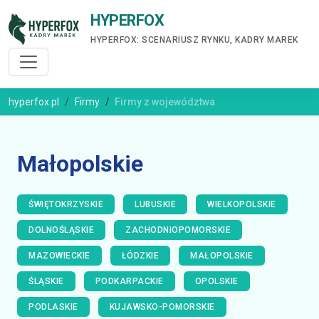
HYPERFOX
HYPERFOX: SCENARIUSZ RYNKU, KADRY MAREK
hyperfox.pl
Firmy
Firmy z województwa
Małopolskie
ŚWIĘTOKRZYSKIE
LUBUSKIE
WIELKOPOLSKIE
DOLNOŚLĄSKIE
ZACHODNIOPOMORSKIE
MAZOWIECKIE
ŁÓDZKIE
MAŁOPOLSKIE
ŚLĄSKIE
PODKARPACKIE
OPOLSKIE
PODLASKIE
KUJAWSKO-POMORSKIE