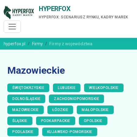
HYPERFOX
HYPERFOX: SCENARIUSZ RYNKU, KADRY MAREK
hyperfox.pl
Firmy
Firmy z województwa
Mazowieckie
ŚWIĘTOKRZYSKIE
LUBUSKIE
WIELKOPOLSKIE
DOLNOŚLĄSKIE
ZACHODNIOPOMORSKIE
MAZOWIECKIE
ŁÓDZKIE
MAŁOPOLSKIE
ŚLĄSKIE
PODKARPACKIE
OPOLSKIE
PODLASKIE
KUJAWSKO-POMORSKIE