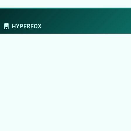
HYPERFOX
Tworzymy przestrzeń, w której marki grają
pierwszoplanowe role.
Nawigacja
Strona główna
Zaloguj się
Dodaj firmę
Przypomnij hasło
Blog