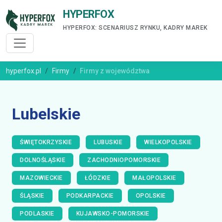
HYPERFOX
HYPERFOX: SCENARIUSZ RYNKU, KADRY MAREK
hyperfox.pl
Firmy
Firmy z województwa
Lubelskie
ŚWIĘTOKRZYSKIE
LUBUSKIE
WIELKOPOLSKIE
DOLNOŚLĄSKIE
ZACHODNIOPOMORSKIE
MAZOWIECKIE
ŁÓDZKIE
MAŁOPOLSKIE
ŚLĄSKIE
PODKARPACKIE
OPOLSKIE
PODLASKIE
KUJAWSKO-POMORSKIE