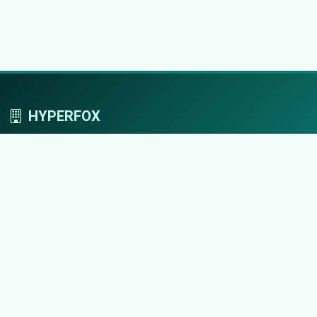
HYPERFOX
Tworzymy przestrzeń, w której marki grają
pierwszoplanowe role.
Nawigacja
Strona główna
Zaloguj się
Dodaj firmę