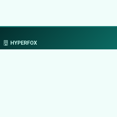
HYPERFOX
Tworzymy przestrzeń, w której marki grają
pierwszoplanowe role.
Nawigacja
Strona główna
Zaloguj się
Dodaj firmę