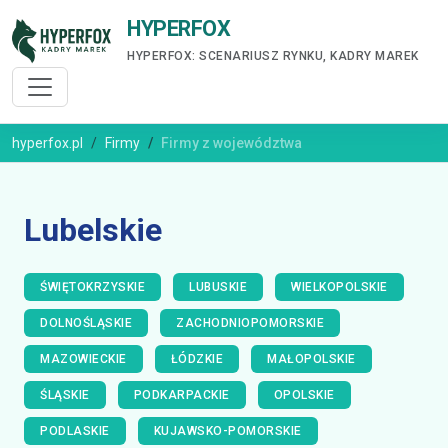
HYPERFOX
HYPERFOX: SCENARIUSZ RYNKU, KADRY MAREK
hyperfox.pl
Firmy
Firmy z województwa
Lubelskie
ŚWIĘTOKRZYSKIE
LUBUSKIE
WIELKOPOLSKIE
DOLNOŚLĄSKIE
ZACHODNIOPOMORSKIE
MAZOWIECKIE
ŁÓDZKIE
MAŁOPOLSKIE
ŚLĄSKIE
PODKARPACKIE
OPOLSKIE
PODLASKIE
KUJAWSKO-POMORSKIE