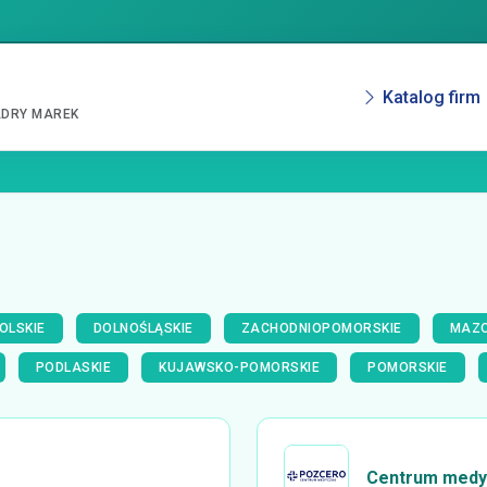
Katalog firm
ADRY MAREK
OLSKIE
DOLNOŚLĄSKIE
ZACHODNIOPOMORSKIE
MAZO
PODLASKIE
KUJAWSKO-POMORSKIE
POMORSKIE
Centrum medy