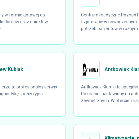
ny w formie gotowej do
Centrum medyczne Poznań Po
do domów oraz obiektów
fizjoterapię w nowoczesnym
...
potrzeb pacjentów w różnym w
ew Kubiak
Antkowiak Kla
erza to profesjonalny serwis
Antkowiak Klamki to specjali
agnostykę i precyzyjną
Poznaniu, nastawiony na dob
zewnętrznych. W ofercie znajdu
Klimatyzacje, 