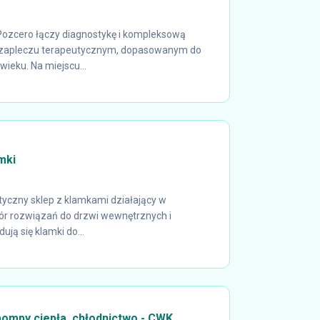
zcero łączy diagnostykę i kompleksową
 zapleczu terapeutycznym, dopasowanym do
ieku. Na miejscu...
mki
styczny sklep z klamkami działający w
ór rozwiązań do drzwi wewnętrznych i
ją się klamki do...
pompy ciepła, chłodnictwo - CWK