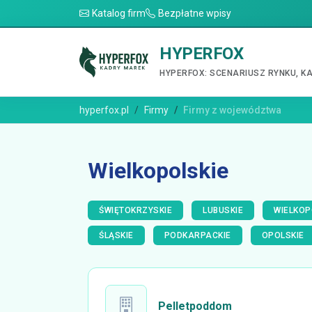
Katalog firm
Bezpłatne wpisy
HYPERFOX
HYPERFOX: SCENARIUSZ RYNKU, K
hyperfox.pl
Firmy
Firmy z województwa
Wielkopolskie
ŚWIĘTOKRZYSKIE
LUBUSKIE
WIELKOP
ŚLĄSKIE
PODKARPACKIE
OPOLSKIE
Pelletpoddom