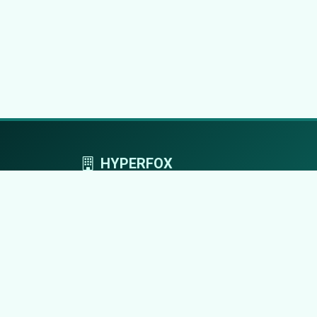
HYPERFOX
Tworzymy przestrzeń, w której marki grają
pierwszoplanowe role.