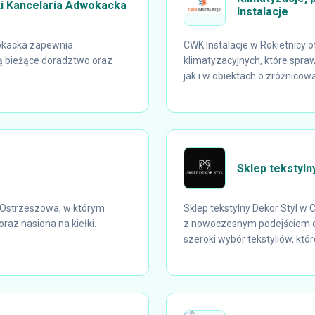
i Kancelaria Adwokacka
Instalacje
okacka zapewnia
CWK Instalacje w Rokietnicy 
ą bieżące doradztwo oraz
klimatyzacyjnych, które spr
.
jak i w obiektach o zróżnicow
Sklep tekstyln
z Ostrzeszowa, w którym
Sklep tekstylny Dekor Styl w 
oraz nasiona na kiełki.
z nowoczesnym podejściem do
szeroki wybór tekstyliów, które