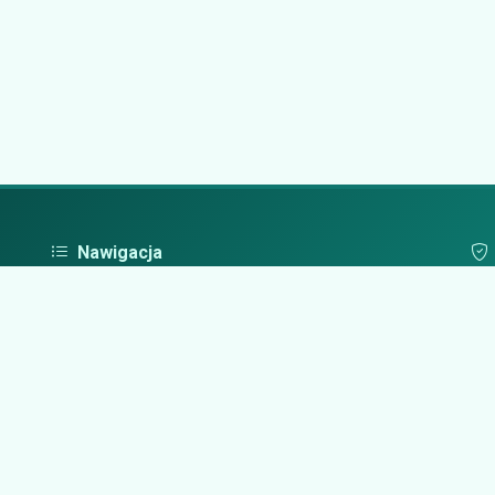
Nawigacja
Strona główna
Pol
Zaloguj się
Dodaj firmę
Przypomnij hasło
Blog