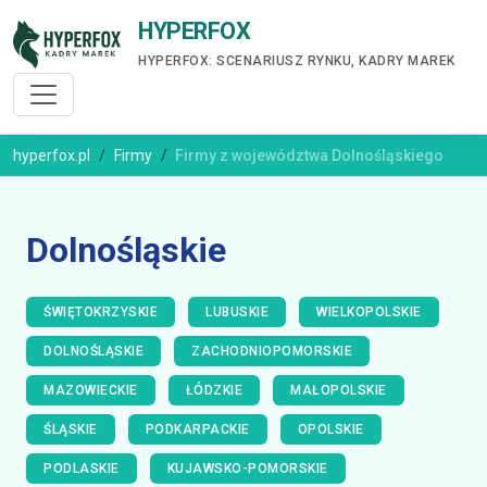
HYPERFOX
HYPERFOX: SCENARIUSZ RYNKU, KADRY MAREK
hyperfox.pl
Firmy
Firmy z województwa Dolnośląskiego
Dolnośląskie
ŚWIĘTOKRZYSKIE
LUBUSKIE
WIELKOPOLSKIE
DOLNOŚLĄSKIE
ZACHODNIOPOMORSKIE
MAZOWIECKIE
ŁÓDZKIE
MAŁOPOLSKIE
ŚLĄSKIE
PODKARPACKIE
OPOLSKIE
PODLASKIE
KUJAWSKO-POMORSKIE