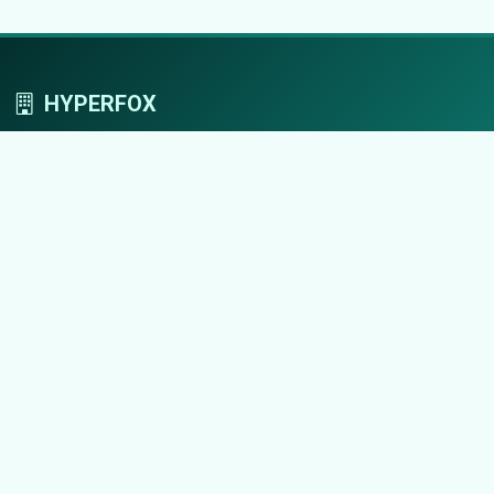
HYPERFOX
Tworzymy przestrzeń, w której marki grają
pierwszoplanowe role.
Nawigacja
Strona główna
Zaloguj się
Dodaj firmę
Przypomnij hasło
Blog