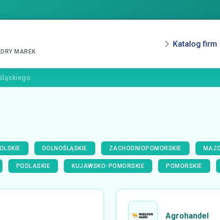
Katalog firm
ADRY MAREK
śląskiego
OLSKIE
DOLNOŚLĄSKIE
ZACHODNIOPOMORSKIE
MAZO
PODLASKIE
KUJAWSKO-POMORSKIE
POMORSKIE
Agrohandel