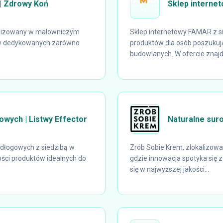
 | Zdrowy Koń
Sklep interne
kalizowany w malowniczym
Sklep internetowy FAMAR z s
tów dedykowanych zarówno
produktów dla osób poszukuj
budowlanych. W ofercie znajduj
owych | Listwy Effector
Naturalne sur
odłogowych z siedzibą w
Zrób Sobie Krem, zlokalizow
kości produktów idealnych do
gdzie innowacja spotyka się 
się w najwyższej jakości...