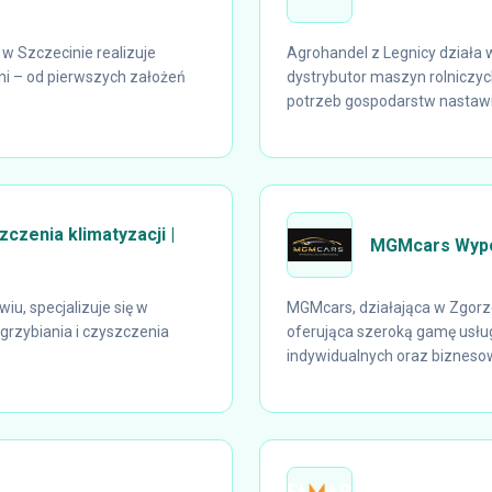
w Szczecinie realizuje
Agrohandel z Legnicy działa w
ni – od pierwszych założeń
dystrybutor maszyn rolniczy
potrzeb gospodarstw nastawi
zczenia klimatyzacji |
MGMcars Wypo
iu, specjalizuje się w
MGMcars, działająca w Zgorz
grzybiania i czyszczenia
oferująca szeroką gamę usłu
indywidualnych oraz biznesowy