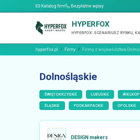
Katalog firm
Bezpłatne wpisy
HYPERFOX
HYPERFOX: SCENARIUSZ RYNKU, K
hyperfox.pl
Firmy
Firmy z województwa Dolno
Dolnośląskie
ŚWIĘTOKRZYSKIE
LUBUSKIE
WIELKOP
ŚLĄSKIE
PODKARPACKIE
OPOLSKIE
DESIGN makers