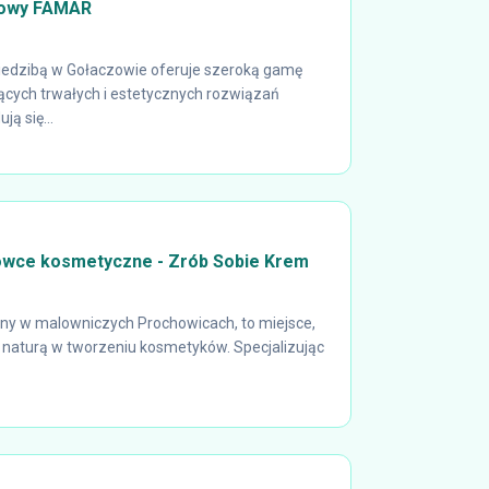
towy FAMAR
iedzibą w Gołaczowie oferuje szeroką gamę
ących trwałych i estetycznych rozwiązań
ą się...
owce kosmetyczne - Zrób Sobie Krem
any w malowniczych Prochowicach, to miejsce,
z naturą w tworzeniu kosmetyków. Specjalizując