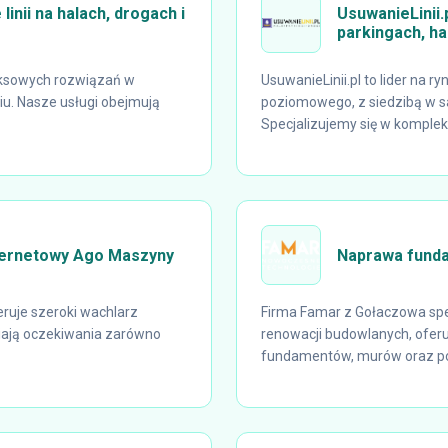
linii na halach, drogach i
UsuwanieLinii.p
parkingach, ha
eksowych rozwiązań w
UsuwanieLinii.pl to lider na 
u. Nasze usługi obejmują
poziomowego, z siedzibą w s
Specjalizujemy się w kompl
nternetowy Ago Maszyny
Naprawa fund
ruje szeroki wachlarz
Firma Famar z Gołaczowa spe
niają oczekiwania zarówno
renowacji budowlanych, oferu
fundamentów, murów oraz po