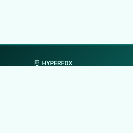
HYPERFOX
Tworzymy przestrzeń, w której marki grają
pierwszoplanowe role.