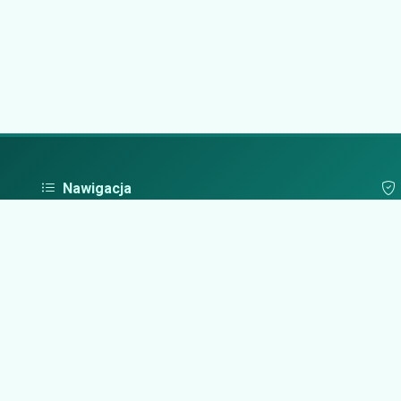
Nawigacja
Strona główna
Pol
Zaloguj się
Dodaj firmę
Przypomnij hasło
Blog