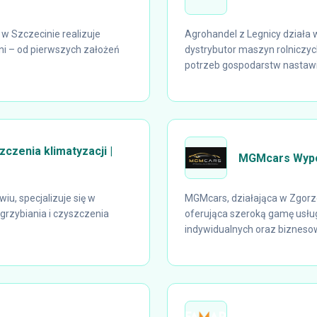
w Szczecinie realizuje
Agrohandel z Legnicy działa w
ni – od pierwszych założeń
dystrybutor maszyn rolniczy
potrzeb gospodarstw nastawi
zczenia klimatyzacji |
MGMcars Wypo
iu, specjalizuje się w
MGMcars, działająca w Zgorz
grzybiania i czyszczenia
oferująca szeroką gamę usłu
indywidualnych oraz biznesowy