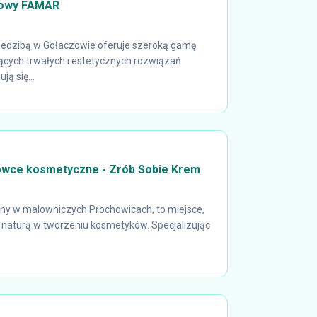
towy FAMAR
iedzibą w Gołaczowie oferuje szeroką gamę
ących trwałych i estetycznych rozwiązań
ą się...
owce kosmetyczne - Zrób Sobie Krem
any w malowniczych Prochowicach, to miejsce,
z naturą w tworzeniu kosmetyków. Specjalizując