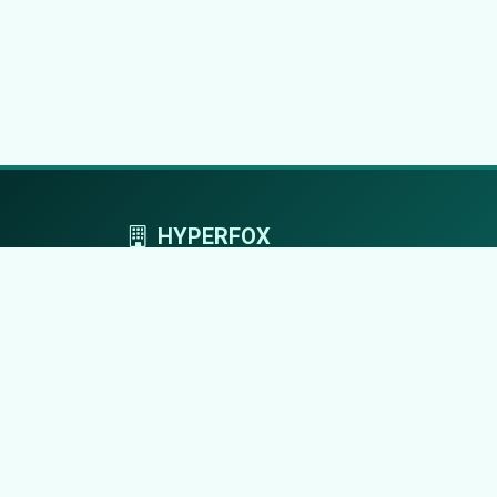
HYPERFOX
Tworzymy przestrzeń, w której marki grają
pierwszoplanowe role.