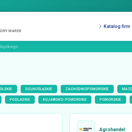
Katalog firm
ADRY MAREK
śląskiego
OLSKIE
DOLNOŚLĄSKIE
ZACHODNIOPOMORSKIE
MAZO
PODLASKIE
KUJAWSKO-POMORSKIE
POMORSKIE
Agrohandel