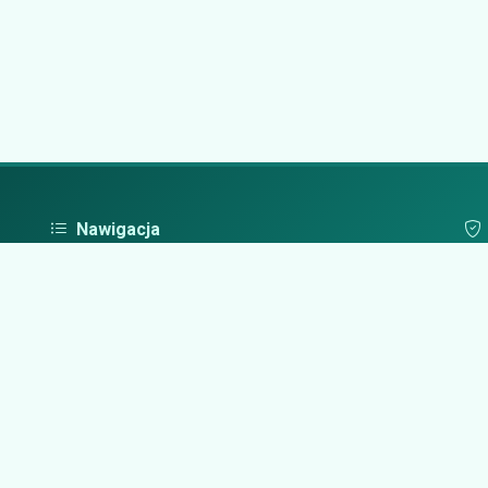
Nawigacja
Strona główna
Pol
Zaloguj się
Dodaj firmę
Przypomnij hasło
Blog