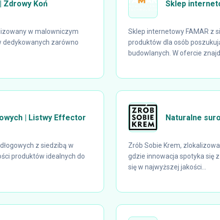
 | Zdrowy Koń
Sklep interne
kalizowany w malowniczym
Sklep internetowy FAMAR z s
tów dedykowanych zarówno
produktów dla osób poszukuj
budowlanych. W ofercie znajduj
owych | Listwy Effector
Naturalne sur
odłogowych z siedzibą w
Zrób Sobie Krem, zlokalizow
kości produktów idealnych do
gdzie innowacja spotyka się 
się w najwyższej jakości...