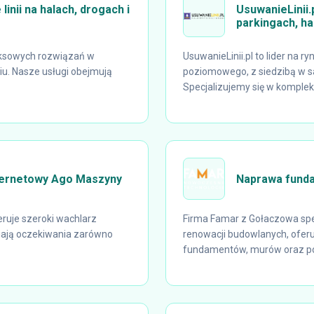
linii na halach, drogach i
UsuwanieLinii.p
parkingach, ha
eksowych rozwiązań w
UsuwanieLinii.pl to lider na 
u. Nasze usługi obejmują
poziomowego, z siedzibą w s
Specjalizujemy się w kompl
nternetowy Ago Maszyny
Naprawa fund
ruje szeroki wachlarz
Firma Famar z Gołaczowa spe
niają oczekiwania zarówno
renowacji budowlanych, oferu
fundamentów, murów oraz po