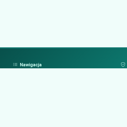
Nawigacja
Strona główna
Pol
Zaloguj się
Dodaj firmę
Przypomnij hasło
Blog