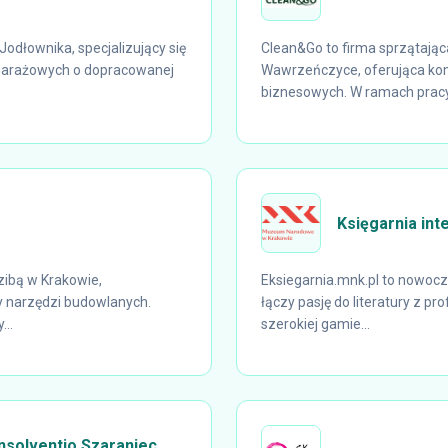
odłownika, specjalizujący się
Clean&Go to firma sprzątając
 garażowych o dopracowanej
Wawrzeńczyce, oferująca kom
biznesowych. W ramach pracy
Księgarnia int
zibą w Krakowie,
Eksiegarnia.mnk.pl to nowocz
sy narzędzi budowlanych.
łączy pasję do literatury z pr
...
szerokiej gamie...
nsolventio Szaraniec