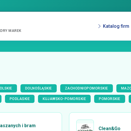
Katalog firm
ADRY MAREK
OLSKIE
DOLNOŚLĄSKIE
ZACHODNIOPOMORSKIE
MAZO
PODLASKIE
KUJAWSKO-POMORSKIE
POMORSKIE
laszanych i bram
Clean&Go