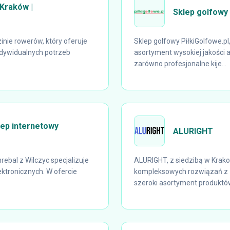
Kraków |
Sklep golfowy 
inie rowerów, który oferuje
Sklep golfowy PiłkiGolfowe.pl
dywidualnych potrzeb
asortyment wysokiej jakości 
zarówno profesjonalne kije...
lep internetowy
ALURIGHT
rebal z Wilczyc specjalizuje
ALURIGHT, z siedzibą w Krak
ektronicznych. W ofercie
kompleksowych rozwiązań z z
szeroki asortyment produktów,