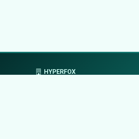
HYPERFOX
Tworzymy przestrzeń, w której marki grają
pierwszoplanowe role.