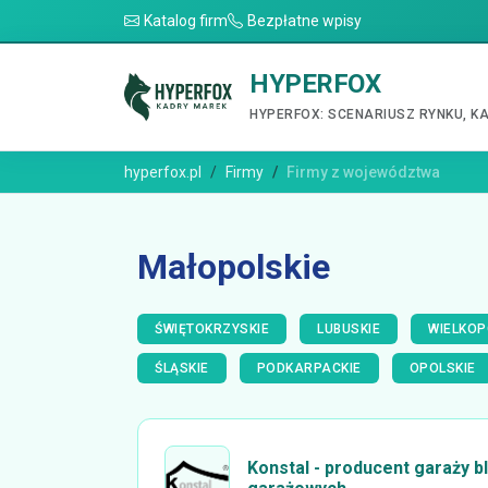
Katalog firm
Bezpłatne wpisy
HYPERFOX
HYPERFOX: SCENARIUSZ RYNKU, K
hyperfox.pl
Firmy
Firmy z województwa
Małopolskie
ŚWIĘTOKRZYSKIE
LUBUSKIE
WIELKOP
ŚLĄSKIE
PODKARPACKIE
OPOLSKIE
Konstal - producent garaży b