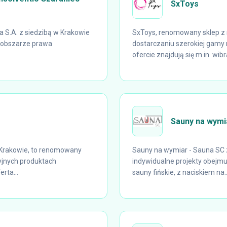
SxToys
a S.A. z siedzibą w Krakowie
SxToys, renomowany sklep z s
w obszarze prawa
dostarczaniu szerokiej gamy 
ofercie znajdują się m.in. wibra
Sauny na wymi
Krakowie, to renomowany
Sauny na wymiar - Sauna SC z
cyjnych produktach
indywidualne projekty obejmuj
rta...
sauny fińskie, z naciskiem na..