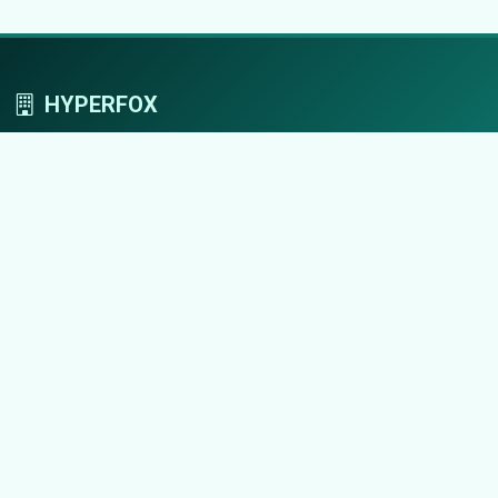
HYPERFOX
Tworzymy przestrzeń, w której marki grają
pierwszoplanowe role.
Nawigacja
Strona główna
Zaloguj się
Dodaj firmę
Przypomnij hasło
Blog