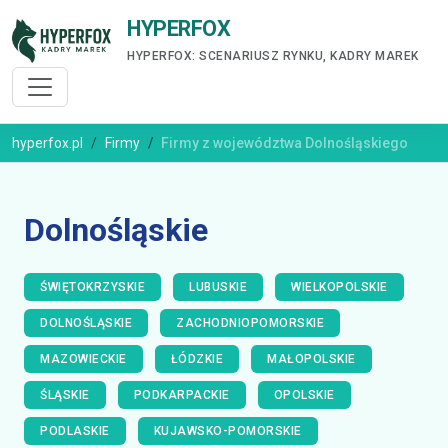
HYPERFOX
HYPERFOX: SCENARIUSZ RYNKU, KADRY MAREK
hyperfox.pl
Firmy
Firmy z województwa Dolnośląskiego
Dolnośląskie
ŚWIĘTOKRZYSKIE
LUBUSKIE
WIELKOPOLSKIE
DOLNOŚLĄSKIE
ZACHODNIOPOMORSKIE
MAZOWIECKIE
ŁÓDZKIE
MAŁOPOLSKIE
ŚLĄSKIE
PODKARPACKIE
OPOLSKIE
PODLASKIE
KUJAWSKO-POMORSKIE