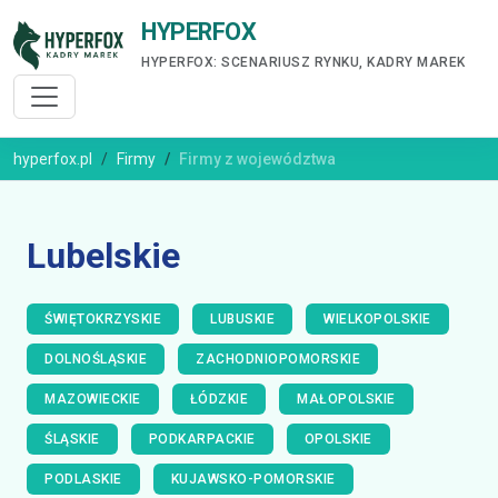
HYPERFOX
HYPERFOX: SCENARIUSZ RYNKU, KADRY MAREK
hyperfox.pl
Firmy
Firmy z województwa
Lubelskie
ŚWIĘTOKRZYSKIE
LUBUSKIE
WIELKOPOLSKIE
DOLNOŚLĄSKIE
ZACHODNIOPOMORSKIE
MAZOWIECKIE
ŁÓDZKIE
MAŁOPOLSKIE
ŚLĄSKIE
PODKARPACKIE
OPOLSKIE
PODLASKIE
KUJAWSKO-POMORSKIE