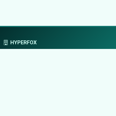
HYPERFOX
Tworzymy przestrzeń, w której marki grają
pierwszoplanowe role.
Nawigacja
Strona główna
Zaloguj się
Dodaj firmę