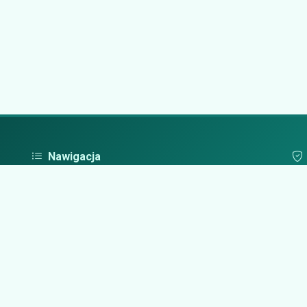
Nawigacja
Strona główna
Pol
Zaloguj się
Dodaj firmę
Przypomnij hasło
Blog