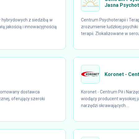
Jasna Psycho
w hybrydowych z siedzibą w
Centrum Psychoterapii i Tera
łą jakością i innowacyjnością
zrozumienie ludzkiej psychik
terapii. Zlokalizowane w sercu.
Koronet - Cent
renomowany dostawca
Koronet - Centrum Pił i Narzę
znej, oferujący szeroki
wiodący producent wysokiej j
narzędzi skrawających....