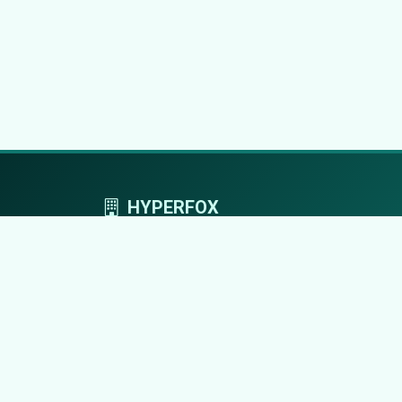
HYPERFOX
Tworzymy przestrzeń, w której marki grają
pierwszoplanowe role.