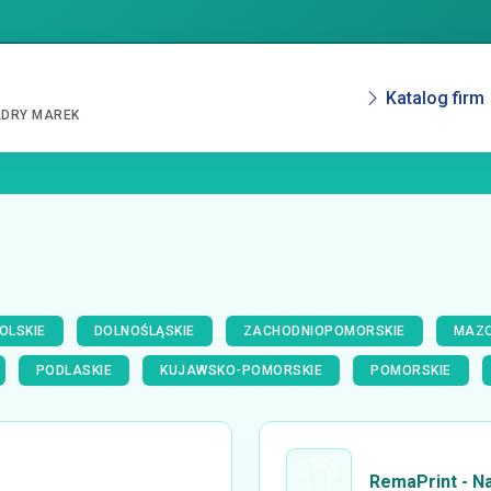
Katalog firm
ADRY MAREK
OLSKIE
DOLNOŚLĄSKIE
ZACHODNIOPOMORSKIE
MAZO
PODLASKIE
KUJAWSKO-POMORSKIE
POMORSKIE
RemaPrint - N