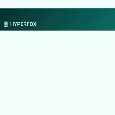
HYPERFOX
Tworzymy przestrzeń, w której marki grają
pierwszoplanowe role.
Nawigacja
Strona główna
Zaloguj się
Dodaj firmę
Przypomnij hasło
Blog