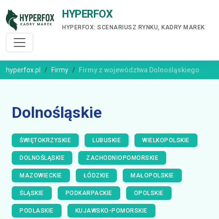
HYPERFOX
HYPERFOX: SCENARIUSZ RYNKU, KADRY MAREK
hyperfox.pl
Firmy
Firmy z województwa Dolnośląskiego
Dolnośląskie
ŚWIĘTOKRZYSKIE
LUBUSKIE
WIELKOPOLSKIE
DOLNOŚLĄSKIE
ZACHODNIOPOMORSKIE
MAZOWIECKIE
ŁÓDZKIE
MAŁOPOLSKIE
ŚLĄSKIE
PODKARPACKIE
OPOLSKIE
PODLASKIE
KUJAWSKO-POMORSKIE