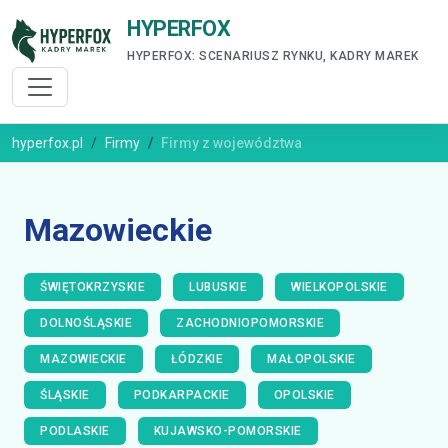
HYPERFOX
HYPERFOX: SCENARIUSZ RYNKU, KADRY MAREK
hyperfox.pl
Firmy
Firmy z województwa
Mazowieckie
ŚWIĘTOKRZYSKIE
LUBUSKIE
WIELKOPOLSKIE
DOLNOŚLĄSKIE
ZACHODNIOPOMORSKIE
MAZOWIECKIE
ŁÓDZKIE
MAŁOPOLSKIE
ŚLĄSKIE
PODKARPACKIE
OPOLSKIE
PODLASKIE
KUJAWSKO-POMORSKIE