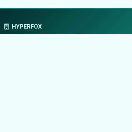
HYPERFOX
Tworzymy przestrzeń, w której marki grają
pierwszoplanowe role.
Nawigacja
Strona główna
Zaloguj się
Dodaj firmę
Przypomnij hasło
Blog