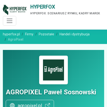
HYPERFOX
HYPERFOX: SCENARIUSZ RYNKU, KADRY MAREK
hyperfox.pl
Firmy
Pozostałe
Handel i dystrybucja
AgroPixel
AGROPIXEL Paweł Sosnowski
agropixel.pl