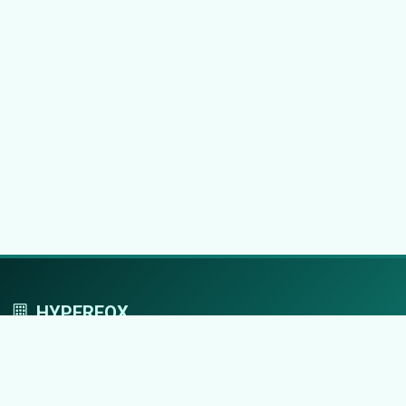
HYPERFOX
Tworzymy przestrzeń, w której marki grają
pierwszoplanowe role.