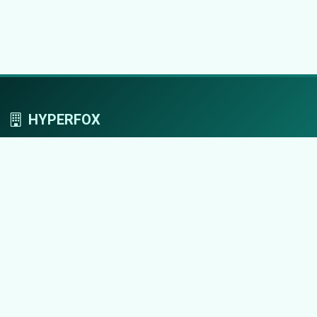
HYPERFOX
Tworzymy przestrzeń, w której marki grają
pierwszoplanowe role.
Nawigacja
Strona główna
Zaloguj się
Dodaj firmę