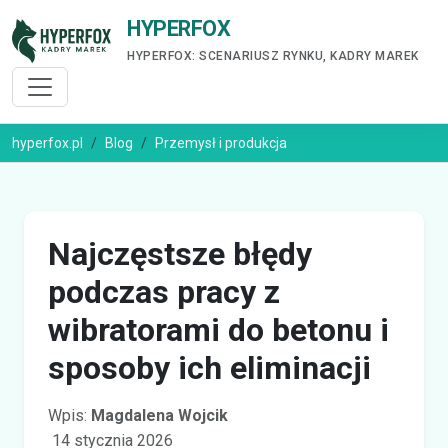
HYPERFOX
HYPERFOX: SCENARIUSZ RYNKU, KADRY MAREK
hyperfox.pl
Blog
Przemysł i produkcja
Najczęstsze błędy
podczas pracy z
wibratorami do betonu i
sposoby ich eliminacji
Wpis:
Magdalena Wojcik
14 stycznia 2026