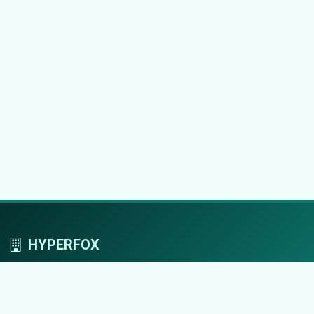
HYPERFOX
Tworzymy przestrzeń, w której marki grają
pierwszoplanowe role.