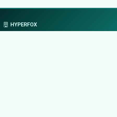
HYPERFOX
Tworzymy przestrzeń, w której marki grają
pierwszoplanowe role.
Nawigacja
Strona główna
Zaloguj się
Dodaj firmę
Przypomnij hasło
Blog