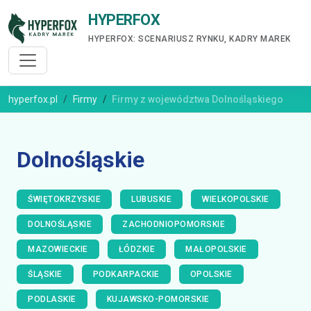
HYPERFOX
HYPERFOX: SCENARIUSZ RYNKU, KADRY MAREK
hyperfox.pl
Firmy
Firmy z województwa Dolnośląskiego
Dolnośląskie
ŚWIĘTOKRZYSKIE
LUBUSKIE
WIELKOPOLSKIE
DOLNOŚLĄSKIE
ZACHODNIOPOMORSKIE
MAZOWIECKIE
ŁÓDZKIE
MAŁOPOLSKIE
ŚLĄSKIE
PODKARPACKIE
OPOLSKIE
PODLASKIE
KUJAWSKO-POMORSKIE