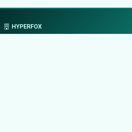
HYPERFOX
Tworzymy przestrzeń, w której marki grają
pierwszoplanowe role.
Nawigacja
Strona główna
Zaloguj się
Dodaj firmę
Przypomnij hasło
Blog