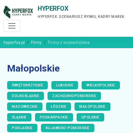
HYPERFOX
HYPERFOX: SCENARIUSZ RYNKU, KADRY MAREK
hyperfox.pl
Firmy
Firmy z województwa
Małopolskie
ŚWIĘTOKRZYSKIE
LUBUSKIE
WIELKOPOLSKIE
DOLNOŚLĄSKIE
ZACHODNIOPOMORSKIE
MAZOWIECKIE
ŁÓDZKIE
MAŁOPOLSKIE
ŚLĄSKIE
PODKARPACKIE
OPOLSKIE
PODLASKIE
KUJAWSKO-POMORSKIE