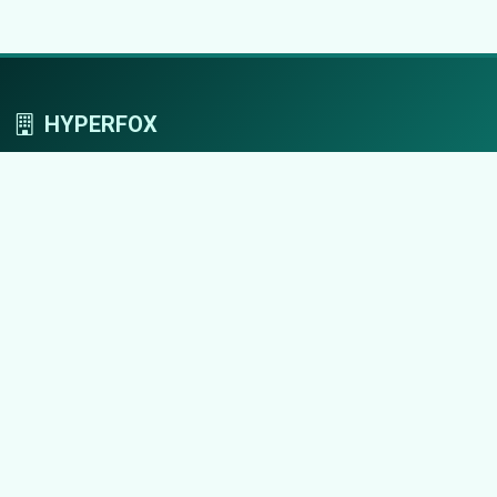
HYPERFOX
Tworzymy przestrzeń, w której marki grają
pierwszoplanowe role.
Nawigacja
Strona główna
Zaloguj się
Dodaj firmę
Przypomnij hasło
Blog