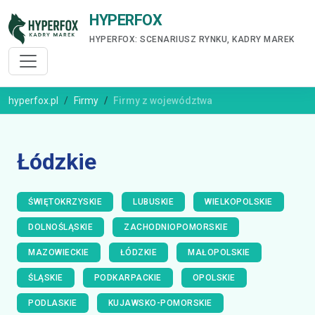
HYPERFOX
HYPERFOX: SCENARIUSZ RYNKU, KADRY MAREK
hyperfox.pl
Firmy
Firmy z województwa
Łódzkie
ŚWIĘTOKRZYSKIE
LUBUSKIE
WIELKOPOLSKIE
DOLNOŚLĄSKIE
ZACHODNIOPOMORSKIE
MAZOWIECKIE
ŁÓDZKIE
MAŁOPOLSKIE
ŚLĄSKIE
PODKARPACKIE
OPOLSKIE
PODLASKIE
KUJAWSKO-POMORSKIE