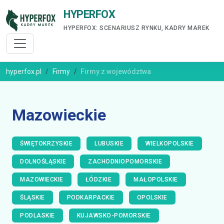
HYPERFOX
HYPERFOX: SCENARIUSZ RYNKU, KADRY MAREK
hyperfox.pl
Firmy
Firmy z województwa
Mazowieckie
ŚWIĘTOKRZYSKIE
LUBUSKIE
WIELKOPOLSKIE
DOLNOŚLĄSKIE
ZACHODNIOPOMORSKIE
MAZOWIECKIE
ŁÓDZKIE
MAŁOPOLSKIE
ŚLĄSKIE
PODKARPACKIE
OPOLSKIE
PODLASKIE
KUJAWSKO-POMORSKIE