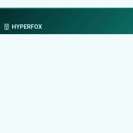
HYPERFOX
Tworzymy przestrzeń, w której marki grają
pierwszoplanowe role.
Nawigacja
Strona główna
Zaloguj się
Dodaj firmę
Przypomnij hasło
Blog